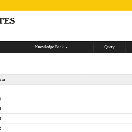
Knowledge Bank
Query
ear
6
5
4
3
2