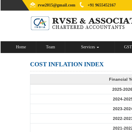
rvse2015@gmail.com
+91 9655452167
Home
Team
Services
GST
COST INFLATION INDEX
Financial Y
2025-202
2024-202
2023-202
2022-202
2021-202