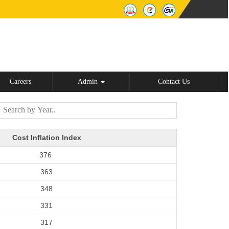
Careers
Admin
Contact Us
Cost Inflation Index
376
363
348
331
317