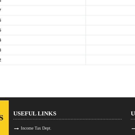
8
7
6
5
4
3
2
USEFUL LINKS
U
Income Tax Dept.