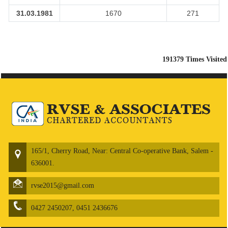
31.03.1981
1670
271
191379
Times Visited
165/1, Cherry Road, Near: Central Co-operative Bank, Salem -
636001.
rvse2015@gmail.com
0427 2450207, 0451 2436676