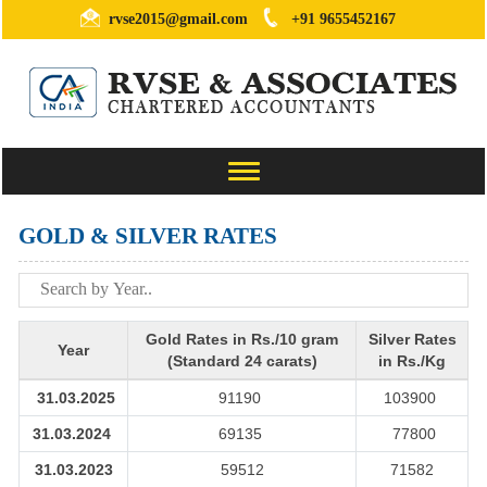
rvse2015@gmail.com
+91 9655452167
Toggle
navigation
GOLD & SILVER RATES
Gold Rates in Rs./10 gram
Silver Rates
Year
(Standard 24 carats)
in Rs./Kg
31.03.2025
91190
103900
31.03.2024
69135
77800
31.03.2023
59512
71582